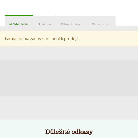
Obchod farmáře
Hodnocení
Zobrazit novinky
Zobrazit na mapě
Farmář nemá žádný sortiment k prodeji!
Důležité odkazy