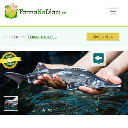
Toggle
navigat
|
|
Zpět na výpis
Domů
Farmáři
Chabal fish s.r.o. -
sádky