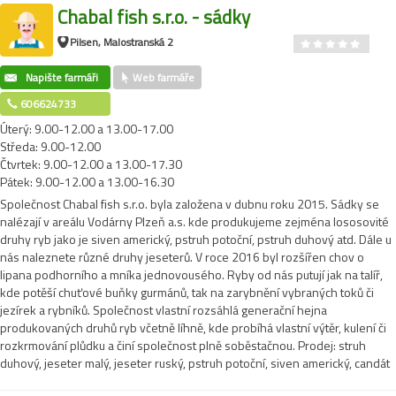
Chabal fish s.r.o. - sádky
Pilsen, Malostranská 2
Napište farmáři
Web farmáře
606624733
Úterý: 9.00-12.00 a 13.00-17.00
Středa: 9.00-12.00
Čtvrtek: 9.00-12.00 a 13.00-17.30
Pátek: 9.00-12.00 a 13.00-16.30
Společnost Chabal fish s.r.o. byla založena v dubnu roku 2015. Sádky se
nalézají v areálu Vodárny Plzeň a.s. kde produkujeme zejména lososovité
druhy ryb jako je siven americký, pstruh potoční, pstruh duhový atd. Dále u
nás naleznete různé druhy jeseterů. V roce 2016 byl rozšířen chov o
lipana podhorního a mníka jednovousého. Ryby od nás putují jak na talíř,
kde potěší chuťové buňky gurmánů, tak na zarybnění vybraných toků či
jezírek a rybníků. Společnost vlastní rozsáhlá generační hejna
produkovaných druhů ryb včetně líhně, kde probíhá vlastní výtěr, kulení či
rozkrmování plůdku a činí společnost plně soběstačnou. Prodej: struh
duhový, jeseter malý, jeseter ruský, pstruh potoční, siven americký, candát