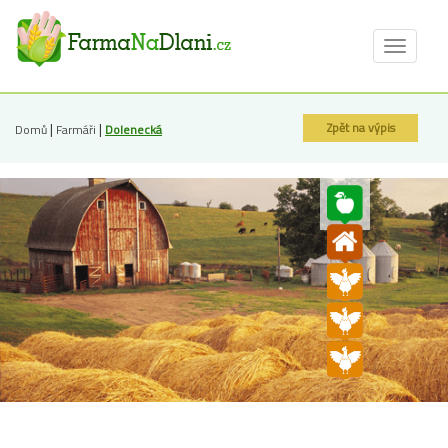
Toggle
navigat
|
|
Zpět na výpis
Domů
Farmáři
Dolenecká
farmička