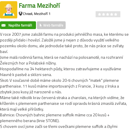
Farma Mezihoří
Chrast, Mezihoří 1
Napište farmáři
Web farmáře
V roce 2007 jsme založili farmu na produkci jehněčího masa, ke kterému se
později přidalo i hovězí. Založili jsme ji nejen z důvodu využití velkého
pozemku okolo domu, ale jednoduše také proto, že nás práce se zvířaty
baví.
Jsme malá rodinná farma, která se nachází na polosamotě, na rozhranní
Železných hor a Polabské nížiny.
Hospodaříme na 34 hektarech půdy, kterou zatravňujeme a využíváme
hlavně k pastvě a sklizni sena.
Skot: V současné době máme okolo 20-ti chovných "matek" plemene
parthenaise. 11 kusů máme importovaných z Francie, 3 kusy z Irska a
zbytek jsou kusy již narozené u nás.
Máme také několik krav červená straka a charolais, na kterých vidíme, že
křížením s plemenem parthenaise se rodí opravdu krásná zmasilá zvířata,
která mají velké přírůstky.
Bahnice: Chovných bahnic plemene suffolk máme cca 20 kusů +
plemenného berana (linie STONE).
S chovem ovcí jsme začli se třemi ovečkami plemene suffolk a čtyřmi