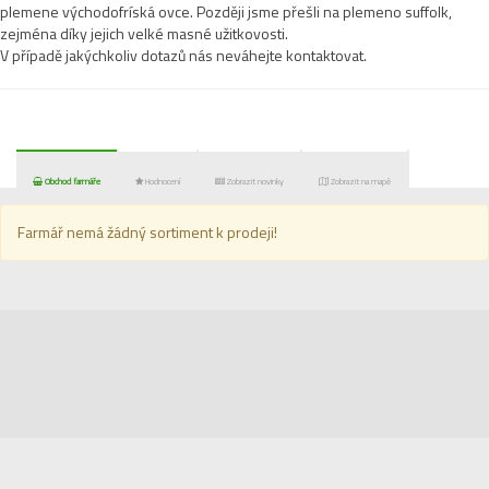
plemene východofríská ovce. Později jsme přešli na plemeno suffolk,
zejména díky jejich velké masné užitkovosti.
V případě jakýchkoliv dotazů nás neváhejte kontaktovat.
Obchod farmáře
Hodnocení
Zobrazit novinky
Zobrazit na mapě
Farmář nemá žádný sortiment k prodeji!