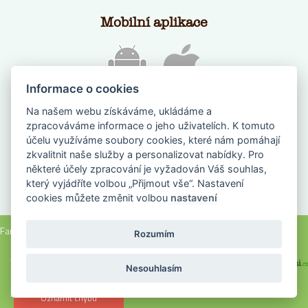
Mobilní aplikace
Informace o cookies
Na našem webu získáváme, ukládáme a
zpracováváme informace o jeho uživatelích. K tomuto
účelu využíváme soubory cookies, které nám pomáhají
zkvalitnit naše služby a personalizovat nabídky. Pro
některé účely zpracování je vyžadován Váš souhlas,
který vyjádříte volbou „Přijmout vše“. Nastavení
NAPIŠTE NÁM
cookies můžete změnit volbou
nastavení
Farmanadlani.cz 2018, všechna práva vyhrazena |
Nastavení cookies
Rozumím
Webové stránky na míru vyrobilo FOXMATE
a
Nesouhlasím
hosting zajišťuje DIGITREE
Oznámit chybu