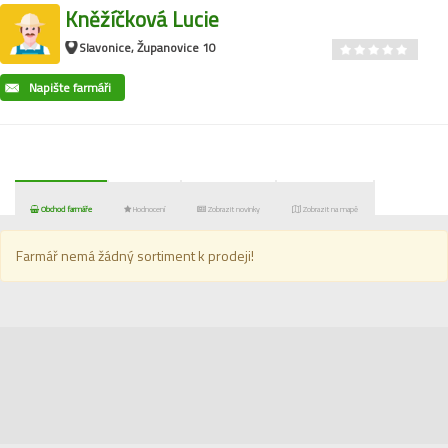
Kněžíčková Lucie
Slavonice, Županovice 10
Napište farmáři
Obchod farmáře
Hodnocení
Zobrazit novinky
Zobrazit na mapě
Farmář nemá žádný sortiment k prodeji!