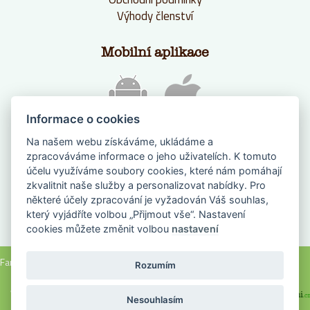
Výhody členství
Mobilní aplikace
Informace o cookies
Na našem webu získáváme, ukládáme a
zpracováváme informace o jeho uživatelích. K tomuto
účelu využíváme soubory cookies, které nám pomáhají
zkvalitnit naše služby a personalizovat nabídky. Pro
některé účely zpracování je vyžadován Váš souhlas,
který vyjádříte volbou „Přijmout vše“. Nastavení
NAPIŠTE NÁM
cookies můžete změnit volbou
nastavení
Farmanadlani.cz 2018, všechna práva vyhrazena |
Nastavení cookies
Rozumím
Webové stránky na míru vyrobilo FOXMATE
a
Nesouhlasím