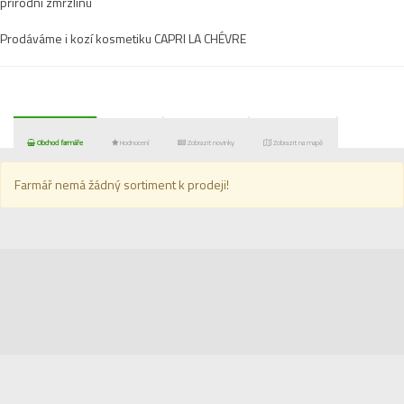
přírodní zmrzlinu
Prodáváme i kozí kosmetiku CAPRI LA CHÉVRE
Obchod farmáře
Hodnocení
Zobrazit novinky
Zobrazit na mapě
Farmář nemá žádný sortiment k prodeji!