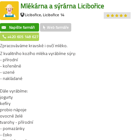
Mlékárna a sýrárna Licibořice
Licibořice, Licibořice 14
Napište farmáři
Web farmáře
+420 605 148 627
Zpracováváme kravské i ovčí mléko.
Z kvalitního kozího mléka vyrábíme sýry:
- přírodní
- kořeněné
- uzené
- nakládané
Dále vyrábíme:
jogurty
kefíry
probio nápoje
ovocné želé
tvarohy - přírodní
- pomazánky
- čoko