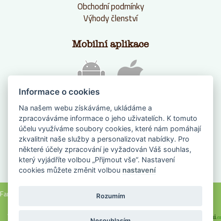
Obchodní podmínky
Výhody členství
Mobilní aplikace
Informace o cookies
Na našem webu získáváme, ukládáme a
zpracováváme informace o jeho uživatelích. K tomuto
účelu využíváme soubory cookies, které nám pomáhají
zkvalitnit naše služby a personalizovat nabídky. Pro
některé účely zpracování je vyžadován Váš souhlas,
který vyjádříte volbou „Přijmout vše“. Nastavení
NAPIŠTE NÁM
cookies můžete změnit volbou
nastavení
Farmanadlani.cz 2018, všechna práva vyhrazena |
Nastavení cookies
Rozumím
Webové stránky na míru vyrobilo FOXMATE
a
Nesouhlasím