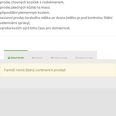
prodej chovných koziček s rodokmenem,
prodej jatečných kůzlat na maso,
připouštění plemenným kozlem,
sezonní prodej čerstvého mléka ze dvora (mléko je pod kontrolou Státní
veterinární správy),
výroba kozích sýrů toho času pro domácnost.
Obchod farmáře
Hodnocení
Zobrazit novinky
Zobrazit na mapě
Farmář nemá žádný sortiment k prodeji!