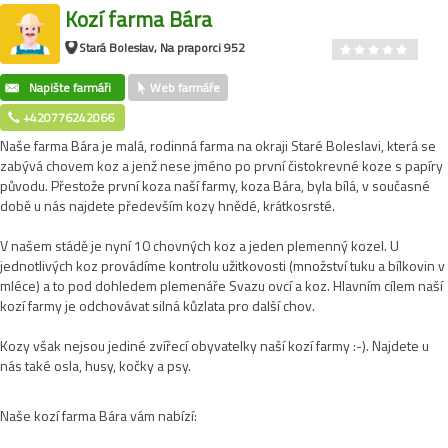
Kozí farma Bára
Stará Boleslav, Na praporci 952
Napište farmáři
Web farmáře
+420776242066
Naše farma Bára je malá, rodinná farma na okraji Staré Boleslavi, která se
zabývá chovem koz a jenž nese jméno po první čistokrevné koze s papíry
původu. Přestože první koza naší farmy, koza Bára, byla bílá, v současné
době u nás najdete především kozy hnědé, krátkosrsté.
V našem stádě je nyní 10 chovných koz a jeden plemenný kozel. U
jednotlivých koz provádíme kontrolu užitkovosti (množství tuku a bílkovin v
mléce) a to pod dohledem plemenáře Svazu ovcí a koz. Hlavním cílem naší
kozí farmy je odchovávat silná kůzlata pro další chov.
Kozy však nejsou jediné zvířecí obyvatelky naší kozí farmy :-). Najdete u
nás také osla, husy, kočky a psy.
Naše kozí farma Bára vám nabízí: