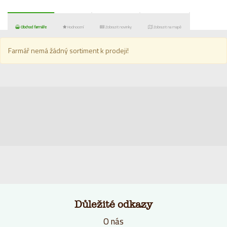
Obchod farmáře
Hodnocení
Zobrazit novinky
Zobrazit na mapě
Farmář nemá žádný sortiment k prodeji!
Důležité odkazy
O nás