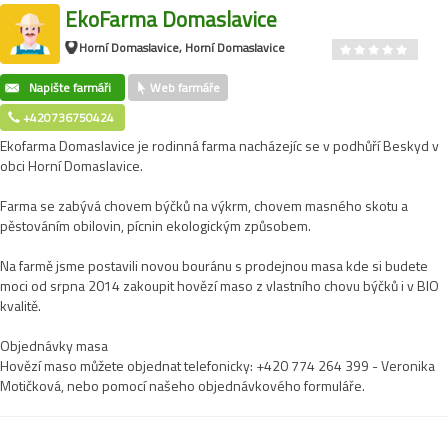
EkoFarma Domaslavice
Horní Domaslavice, Horní Domaslavice
Napište farmáři
Web farmáře
+420736750424
Ekofarma Domaslavice je rodinná farma nacházejíc se v podhůří Beskyd v
obci Horní Domaslavice.
Farma se zabývá chovem býčků na výkrm, chovem masného skotu a
pěstováním obilovin, pícnin ekologickým způsobem.
Na farmě jsme postavili novou bouránu s prodejnou masa kde si budete
moci od srpna 2014 zakoupit hovězí maso z vlastního chovu býčků i v BIO
kvalitě.
Objednávky masa
Hovězí maso můžete objednat telefonicky: +420 774 264 399 - Veronika
Motičková, nebo pomocí našeho objednávkového formuláře.