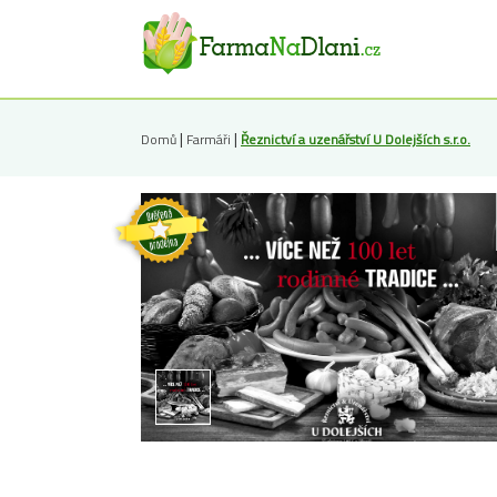
|
|
Domů
Farmáři
Řeznictví a uzenářství U Dolejších s.r.o.