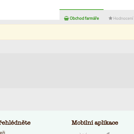
Obchod farmáře
Hodnocení
řehlédněte
Mobilní aplikace
eři