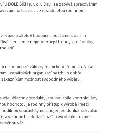
í U DOLEJŠÍCH s. r. o. v Davli se zabývá zpracováním
vazujeme tak na více než stoletou rodinnou
 Praze a okolí. V budoucnu počítáme s dalším
člivě sledujeme nejmodernější trendy v technologii
roduktů.
em na neměnné zákony řeznického řemesla. Naše
rum uzenářských organizací na trhu o dobře
je zákazníkům možnost svobodného výběru.
de vše. Všechny produkty jsou neustále kontrolovány
idanou hodnotou je rodinný přístup k výrobě i mezi
 nedílnou součástí týmu a nejen, že dohlíží na kvalitu
sféra ve firmě tak dodává naším výrobkům rozměr
polečnou věc.