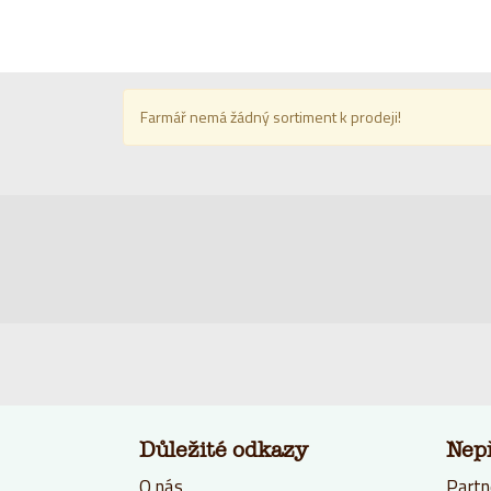
Farmář nemá žádný sortiment k prodeji!
Důležité odkazy
Nep
O nás
Partn