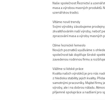
Naše společnost Řeznictví a uzenářstv
masa a výrobou masných produktů. Na
uzenářskou tradici.
Vítáme nové trendy
Svými výrobky zásobujeme prodejny v
zkvalitňováním naší výroby, neboť pe
zpracování masa a výroby masných p
Ctíme řeznické řemeslo
Nových poznatků využíváme s ohled
společnost tak doplňuje široké spekt
zavedenou rodinnou firmu a rozšiřu
Vážíme si lidské práce
Kvalita našich výrobků je pro nás na
z hlediska stability jejich kvality. Př
samotnými pracovníky. Majitel firmy je
výroby, ale i na dobrou náladu. Atmo
příjemné spolupráce a nadšení pro s