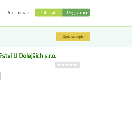
Pro farmáře
Přihlásit
Registrace
Zpět na výpis
ství U Dolejších s.r.o.