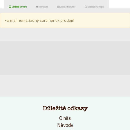
Obchod farmáře
Hodnocení
Zobrazit novinky
Zobrazit na mapě
Farmář nemá žádný sortiment k prodeji!
Důležité odkazy
O nás
Návody