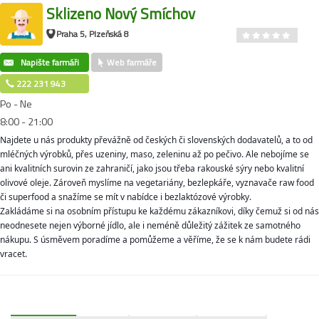
Sklizeno Nový Smíchov
Praha 5, Plzeňská 8
Napište farmáři
Web farmáře
222 231 943
Po - Ne
8:00 - 21:00
Najdete u nás produkty převážně od českých či slovenských dodavatelů, a to od
mléčných výrobků, přes uzeniny, maso, zeleninu až po pečivo. Ale nebojíme se
ani k
valitních surovin ze zahraničí, jako jsou třeba rakouské sýry nebo kvalitní
olivové oleje. Zároveň myslíme na vegetariány, bezlepkáře, vyznavače raw food
či superfood a snažíme se mít v nabídce i bezlaktózové výrobky.
Zakládáme si na osobním přístupu ke každému zákazníkovi, díky čemuž si od nás
neodnesete nejen výborné jídlo, ale i neméně důležitý zážitek ze samotného
nákupu. S úsměvem poradíme a pomůžeme a věříme, že se k nám budete rádi
vracet.