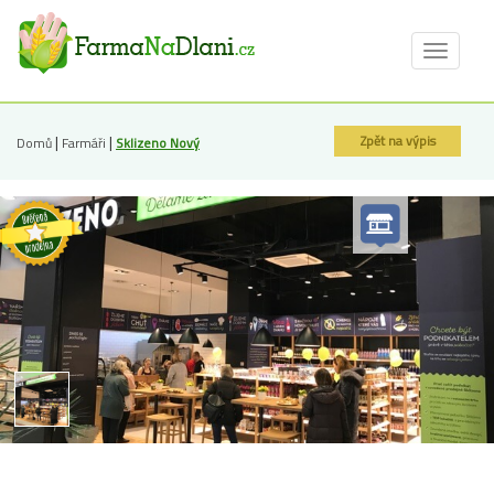
Toggle
navigat
|
|
Zpět na výpis
Domů
Farmáři
Sklizeno Nový
Smíchov