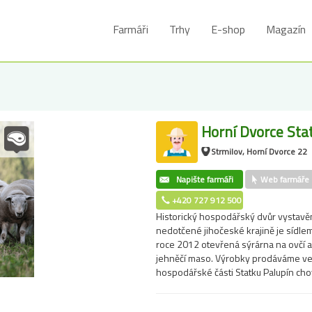
Farmáři
Trhy
E-shop
Magazín
Horní Dvorce Sta
Strmilov, Horní Dvorce 22
Napište farmáři
Web farmáře
+420 727 912 500
Historický hospodářský dvůr vystavěn
nedotčené jihočeské krajině je sídle
roce 2012 otevřená sýrárna na ovčí a 
jehněčí maso. Výrobky prodáváme ve 
hospodářské části Statku Palupín c