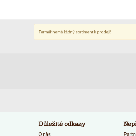
Farmář nemá žádný sortiment k prodeji!
Důležité odkazy
Nep
O nás
Partn