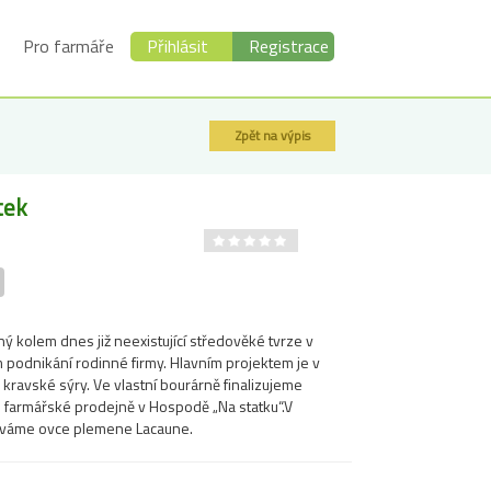
Pro farmáře
Přihlásit
Registrace
Zpět na výpis
tek
ý kolem dnes již neexistující středověké tvrze v
m podnikání rodinné firmy. Hlavním projektem je v
kravské sýry. Ve vlastní bourárně finalizujeme
farmářské prodejně v Hospodě „Na statku“.V
hováme ovce plemene Lacaune.