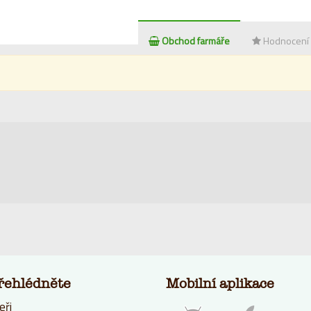
Obchod farmáře
Hodnocení
řehlédněte
Mobilní aplikace
eři