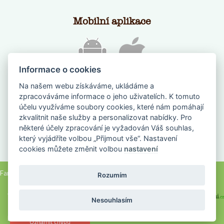
Mobilní aplikace
Informace o cookies
Na našem webu získáváme, ukládáme a
zpracováváme informace o jeho uživatelích. K tomuto
účelu využíváme soubory cookies, které nám pomáhají
zkvalitnit naše služby a personalizovat nabídky. Pro
některé účely zpracování je vyžadován Váš souhlas,
který vyjádříte volbou „Přijmout vše“. Nastavení
NAPIŠTE NÁM
cookies můžete změnit volbou
nastavení
Farmanadlani.cz 2018, všechna práva vyhrazena |
Nastavení cookies
Rozumím
Webové stránky na míru vyrobilo FOXMATE
a
Nesouhlasím
hosting zajišťuje DIGITREE
Oznámit chybu