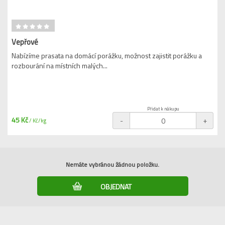
Vepřové
Nabízíme prasata na domácí porážku, možnost zajistit porážku a
rozbourání na místních malých...
Přidat k nákupu
45 Kč
-
+
/ Kč/kg
Nemáte vybránou žádnou položku.