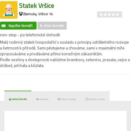
Statek Vršice
Zásmuky, Vršice 14
Napište farmáři
Web farmáře
non-stop - po telefonické dohodě
Malý rodinný statek hospodařící v souladu s principy udržitelného rozvoje
a šetrnosti k přírodě. Sami pěstujeme a chováme, sami v maximální míře
zpracováváme a prodáváme přímo konečným zákazníkům.
Podle sezóny a dostupnosti nabízíme brambory, zeleninu, prasata, vejce a
drůbež, jehňata a kůzlata.
Obchod farmáře
Hodnocení
Zobrazit novinky
Zobrazit na mapě