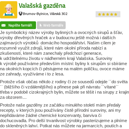
Valašská gazděna
Brumov-Bylnice, Vlárská 302
Napište farmáři
Web farmáře
Je symbolický název výroby bylinných a ovocných sirupů a šťáv,
výroby dřevěných hraček a v budoucnu ještě možná i dalších
zajímavých výrobků domácího hospodářství. Našim cílem je
rozumně využít zdrojů, které nám okolní příroda nabízí a
zkušeností, které nám zanechaly předchozí generace,
k udržitelnému životu v nádherném kraji Valašska. Suroviny
k výrobě používáme především místní: byliny k sirupům si sbíráme
na okolních kopcích či pěstujeme na malém políčku, ovoce máme
ze zahrady, využíváme i to z lesa.
Protože však občas někdo z rodiny či ze sousedů odejde ´´do světa
´´ (bližšího či vzdálenějšího) a přinese pak při návratu ´´vítané´´
třeba v podobě cizokrajných bylin, můžete se těšit i na sirupy z krajin
za obzorem…
Protože naše gazděny ze začátku minulého století mám předaly
recepty, v kterých jsou používány čistě přírodní suroviny, ani my
nepřidáváme žádné chemické konzervanty, barviva či
dochucovadla. Pro delší trvanlivost výrobky pasterizujeme a plníme
do skleněných lahví. Potkat nás můžete na jarmarcích, poutích a