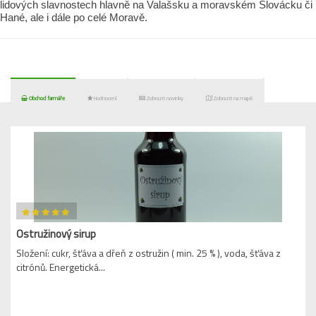
lidových slavnostech hlavně na Valašsku a moravském Slovácku či
Hané, ale i dále po celé Moravě.
Obchod farmáře
Hodnocení
Zobrazit novinky
Zobrazit na mapě
Ostružinový sirup
Složení: cukr, šťáva a dřeň z ostružin ( min. 25 % ), voda, šťáva z
citrónů. Energetická...