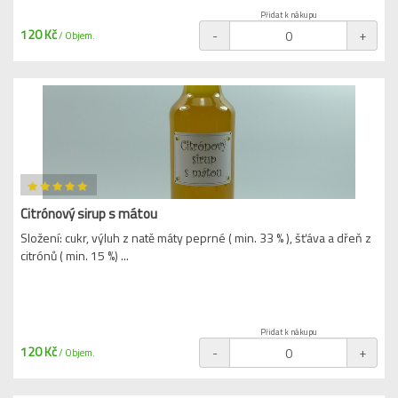
Přidat k nákupu
120 Kč
-
+
/ Objem.
Citrónový sirup s mátou
Složení: cukr, výluh z natě máty peprné ( min. 33 % ), šťáva a dřeň z
citrónů ( min. 15 %) ...
Přidat k nákupu
120 Kč
-
+
/ Objem.