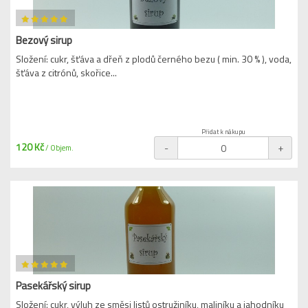
Bezový sirup
Složení: cukr, šťáva a dřeň z plodů černého bezu ( min. 30 % ), voda,
šťáva z citrónů, skořice...
Přidat k nákupu
120 Kč
-
+
/ Objem.
Pasekářský sirup
Složení: cukr, výluh ze směsi listů ostružiníku, maliníku a jahodníku