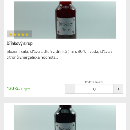
Dřínkový sirup
Složení: cukr, šťáva a dřeň z dřínků ( min. 30 % ), voda, šťáva z
citrónů Energetická hodnota...
Přidat k nákupu
120 Kč
-
+
/ Objem.