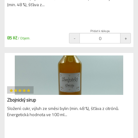
(min. 48 %), šťáva z...
Přidat k nákupu
85 Kč
-
+
/ Objem.
Zbojnický sirup
Složení: cukr, výluh ze směsi bylin (min. 48 %), šťáva z citrónů.
Energetická hodnota ve 100 ml...