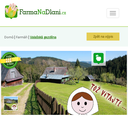
Toggle
navigat
|
|
Zpět na výpis
Domů
Farmáři
Valašská gazděna