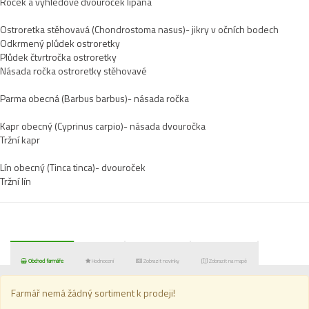
Roček a výhledově dvouroček lipana
Ostroretka stěhovavá (Chondrostoma nasus)- jikry v očních bodech
Odkrmený plůdek ostroretky
Plůdek čtvrtročka ostroretky
Násada ročka ostroretky stěhovavé
Parma obecná (Barbus barbus)- násada ročka
Kapr obecný (Cyprinus carpio)- násada dvouročka
Tržní kapr
Lín obecný (Tinca tinca)- dvouroček
Tržní lín
Obchod farmáře
Hodnocení
Zobrazit novinky
Zobrazit na mapě
Farmář nemá žádný sortiment k prodeji!