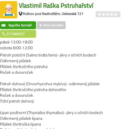
Vlastimil Raška Pstruhařství
Rožnov pod Radhoštěm, Ostravská 721
Napište farmáři
Web farmáře
571648327
pátek 13:00-18:00
sobota 8:00-12:00
Pstruh potoční (Salmo trutta fario)- jikry v očních bodech
Odkrmený plůdek
Plůdek čtvrtročního pstruha
Roček a dvouroček
Pstruh duhový (Oncorhynchus mykiss)- odkrmený plůdek
Plůdek čtvrtročního pstruha duhového
Roček a dvouroček
Tržní pstruh duhový
Lipan podhorní (Thymallus thymallus)- jikry v očních bodech
Odkrmený plůdek lipana
Plůdek čtvrtročka lipana