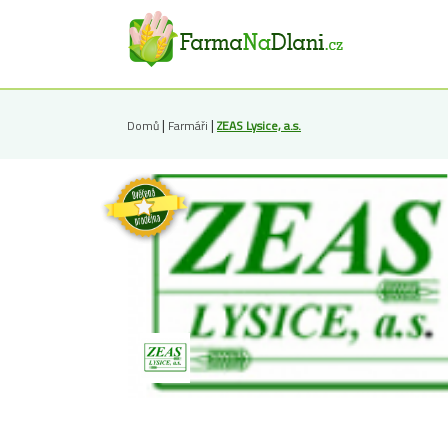
|
|
Domů
Farmáři
ZEAS Lysice, a.s.