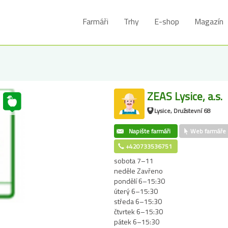
Farmáři
Trhy
E-shop
Magazín
ZEAS Lysice, a.s.
Lysice, Družstevní 68
Napište farmáři
Web farmáře
+420733536751
sobota 7–11
neděle Zavřeno
pondělí 6–15:30
úterý 6–15:30
středa 6–15:30
čtvrtek 6–15:30
pátek 6–15:30