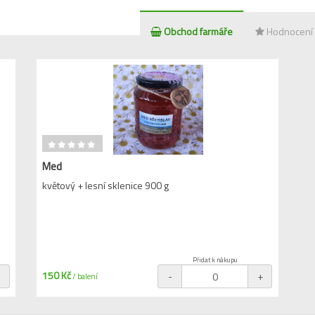
Obchod farmáře
Hodnocení
Med
květový + lesní sklenice 900 g
Přidat k nákupu
150 Kč
+
-
+
/ balení