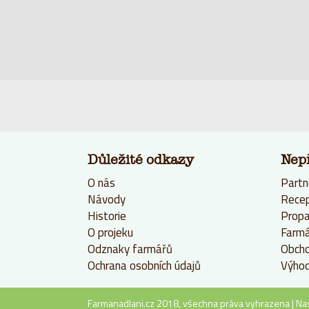
Důležité odkazy
Nep
O nás
Partn
Návody
Rece
Historie
Propa
O projeku
Farmá
Odznaky farmářů
Obcho
Ochrana osobních údajů
Výhod
Farmanadlani.cz 2018, všechna práva vyhrazena |
Na