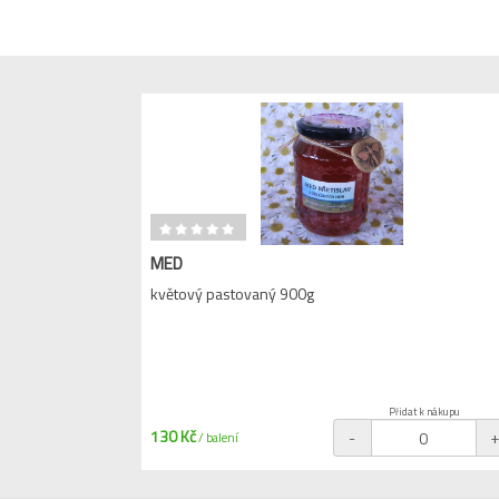
MED
květový pastovaný 900g
Přidat k nákupu
130 Kč
-
/ balení