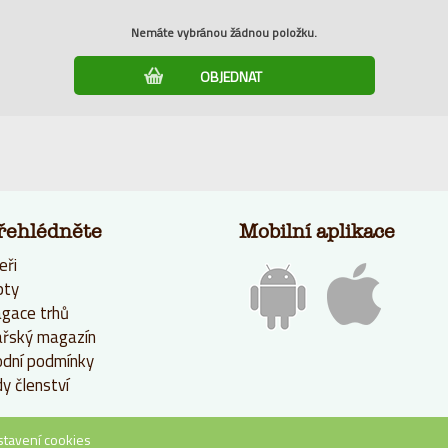
Nemáte vybránou žádnou položku.
řehlédněte
Mobilní aplikace
eři
pty
gace trhů
řský magazín
dní podmínky
y členství
stavení cookies