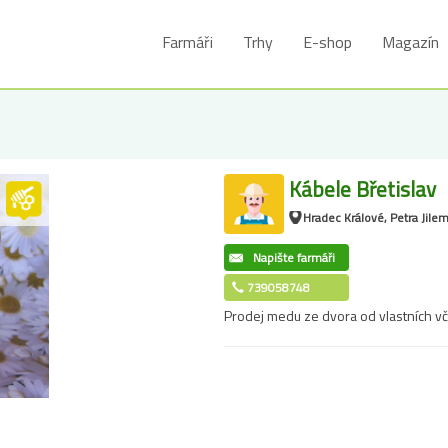
Farmáři
Trhy
E-shop
Magazín
Kábele Břetislav
Hradec Králové, Petra Jil
Napište farmáři
739058748
Prodej medu ze dvora od vlastních vč