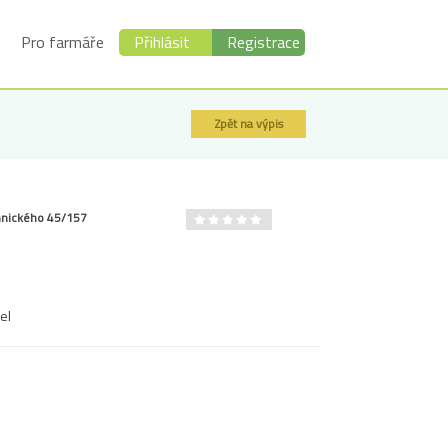
Pro farmáře
Přihlásit
Registrace
Zpět na výpis
emnického 45/157
el