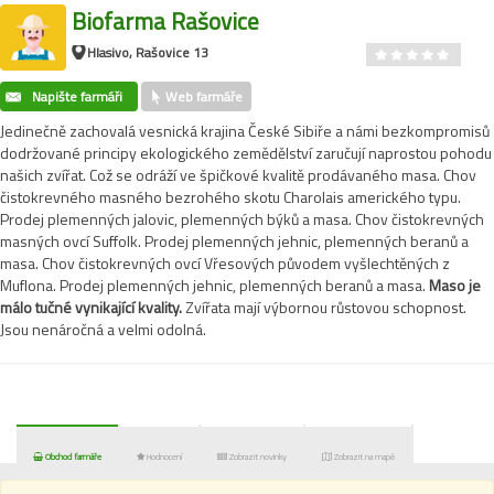
Biofarma Rašovice
Hlasivo, Rašovice 13
Napište farmáři
Web farmáře
Jedinečně zachovalá vesnická krajina České Sibiře a námi bezkompromisů
dodržované principy ekologického zemědělství zaručují naprostou pohodu
našich zvířat. Což se odráží ve špičkové kvalitě prodávaného masa. Chov
čistokrevného masného bezrohého skotu Charolais amerického typu.
Prodej plemenných jalovic, plemenných býků a masa. Chov čistokrevných
masných ovcí Suffolk. Prodej plemenných jehnic, plemenných beranů a
masa. Chov čistokrevných ovcí Vřesových původem vyšlechtěných z
Muflona. Prodej plemenných jehnic, plemenných beranů a masa.
Maso je
málo tučné vynikající kvality.
Zvířata mají výbornou růstovou schopnost.
Jsou nenáročná a velmi odolná.
Obchod farmáře
Hodnocení
Zobrazit novinky
Zobrazit na mapě