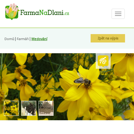
Toggle
navigat
|
|
Zpět na výpis
Domů
Farmáři
Medování