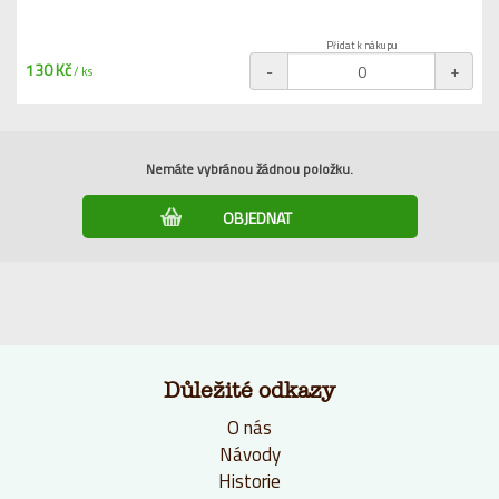
Přidat k nákupu
130 Kč
-
+
/ ks
Nemáte vybránou žádnou položku.
Důležité odkazy
O nás
Návody
Historie