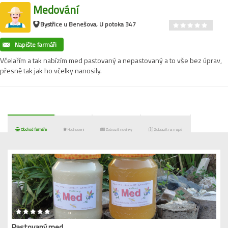
Medování
Bystřice u Benešova, U potoka 347
Napište farmáři
Včelařím a tak nabízím med pastovaný a nepastovaný a to vše bez úprav,
přesně tak jak ho včelky nanosily.
Obchod farmáře
Hodnocení
Zobrazit novinky
Zobrazit na mapě
Pastovaný med