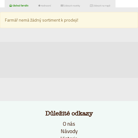
Obchod farmáře
Hodnocení
Zobrazit novinky
Zobrazit na mapě
Farmář nemá žádný sortiment k prodeji!
Důležité odkazy
O nás
Návody