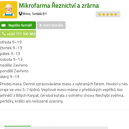
Mikrofarma Řeznictví a zrárna
Brno, Selská 81
Napište farmáři
Web farmáře
+420 777 100 383
středa 9–19
čtvrtek 9–19
pátek 9–19
sobota 9–13
neděle Zavřeno
pondělí Zavřeno
úterý 9–19
Prodej masa. Denně zpracováváme maso z vybraných farem. Hovězí u nás
zraje ve visu 5-7 týdnů. Vepřové maso máme z přeštických vepříků, bio
jehněčí z Bílých Karpat, čerstvá kuřata z volného chovu. Nechybí zvěřina,
perličky, králíci ani nešizené uzeniny.