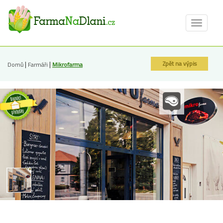
Toggle
navigat
|
|
Zpět na výpis
Domů
Farmáři
Mikrofarma
Řeznictví a zrárna