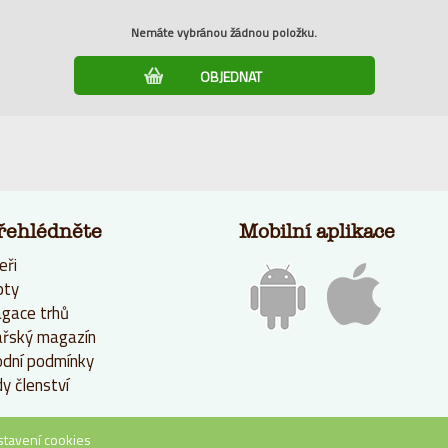
Nemáte vybránou žádnou položku.
řehlédněte
Mobilní aplikace
eři
pty
gace trhů
řský magazín
dní podmínky
y členství
stavení cookies