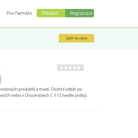
Pro farmáře
Přihlásit
Registrace
Zpět na výpis
5
medových produktů a mastí. Osobní odběr po
vicích nebo v Choceradech č. 172 (vedle pošty).