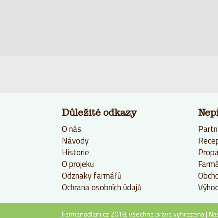
Důležité odkazy
Nep
O nás
Partn
Návody
Rece
Historie
Propa
O projeku
Farmá
Odznaky farmářů
Obcho
Ochrana osobních údajů
Výhod
Farmanadlani.cz 2018, všechna práva vyhrazena |
Na