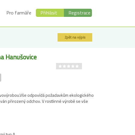
Pro farmáře
Přihlásit
Registrace
Zpět na výpis
a Hanušovice
rvovýrobou.Vše odpovídá požadavkům ekologického
ován přirozený odchov. V rostlinné výrobě se vše
ný typ A.