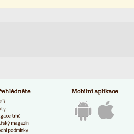
řehlédněte
Mobilní aplikace
eři
pty
gace trhů
řský magazín
dní podmínky