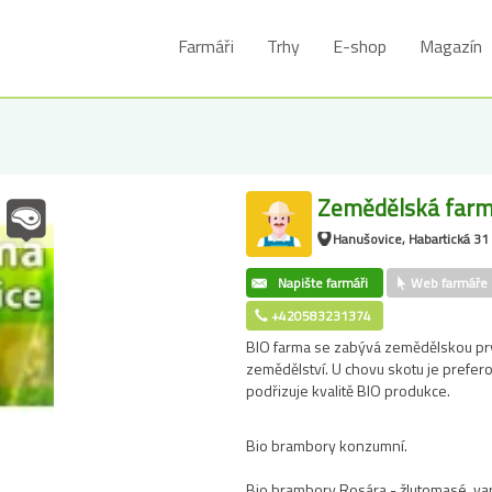
Farmáři
Trhy
E-shop
Magazín
Zemědělská farm
Hanušovice, Habartická 31
Napište farmáři
Web farmáře
+420583231374
BIO farma se zabývá zemědělskou p
zemědělství. U chovu skotu je prefer
podřizuje kvalitě BIO produkce.
Bio brambory konzumní.
Bio brambory Rosára - žlutomasé, var