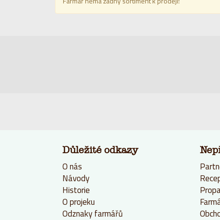
Farmář nemá žádný sortiment k prodeji!
Důležité odkazy
Nep
O nás
Partn
Návody
Rece
Historie
Propa
O projeku
Farmá
Odznaky farmářů
Obcho