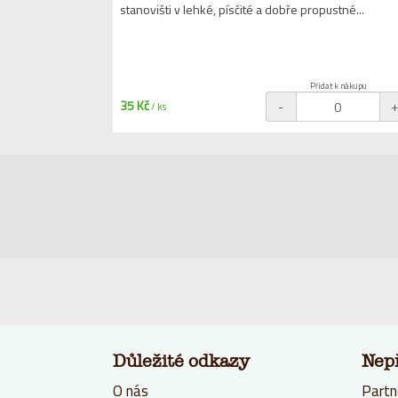
stanovišti v lehké, písčité a dobře propustné...
Přidat k nákupu
35 Kč
-
/ ks
Důležité odkazy
Nep
O nás
Partn