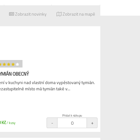
Zobrazit novinky
Zobrazit na mapě
YMIÁN OBECNÝ
ní v kuchyni nad vlastní doma vypěstovaný tymián.
zastupitelné místo má tymián také v...
Přidat k nákupu
 Kč
-
+
/ kusy