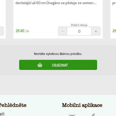
dorůstající až 60 cm.Oregáno se pěstuje ze semen....
pr
Přidat k nákupu
25 Kč
25
+
-
+
/ ks
Nemáte vybránou žádnou položku.
řehlédněte
Mobilní aplikace
eři