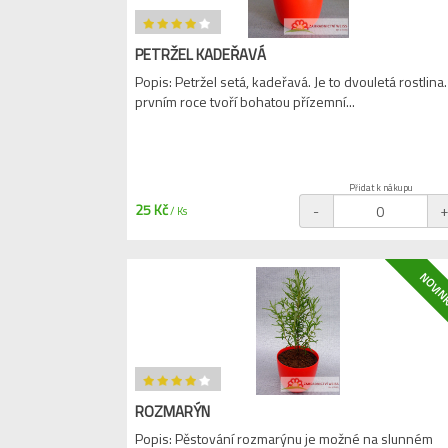
PETRŽEL KADEŘAVÁ
Popis: Petržel setá, kadeřavá. Je to dvouletá rostlina.
prvním roce tvoří bohatou přízemní...
Přidat k nákupu
25 Kč
-
/ Ks
NOVIN
ROZMARÝN
Popis: Pěstování rozmarýnu je možné na slunném