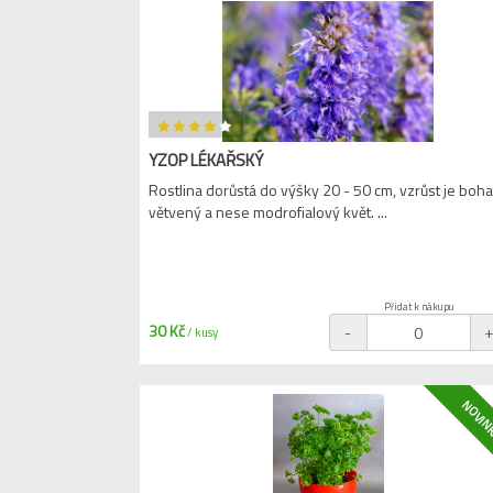
YZOP LÉKAŘSKÝ
Rostlina dorůstá do výšky 20 - 50 cm, vzrůst je boha
větvený a nese modrofialový květ. ...
Přidat k nákupu
30 Kč
-
/ kusy
NOVIN