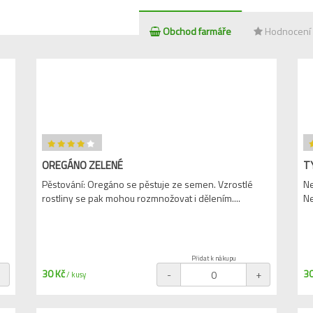
Obchod farmáře
Hodnocení
OREGÁNO ZELENÉ
T
Pěstování: Oregáno se pěstuje ze semen. Vzrostlé
Ne
rostliny se pak mohou rozmnožovat i dělením....
Ne
Přidat k nákupu
30 Kč
30
+
-
+
/ kusy