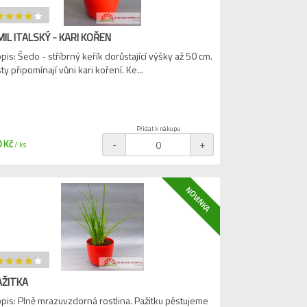
IL ITALSKÝ - KARI KOŘEN
pis: Šedo - stříbrný keřík dorůstající výšky až 50 cm.
sty připomínají vůni kari koření. Ke...
Přidat k nákupu
 Kč
-
+
/ ks
NOVINKA
AŽITKA
pis: Plně mrazuvzdorná rostlina. Pažitku pěstujeme