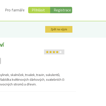
Pro farmáře
Přihlásit
Registrace
Zpět na výpis
ví
linek, skalniček, trvalek, travin, sukulentů,
 Nabídka květinových dárkových, svatebních či
ovocných stromů a dřevin.