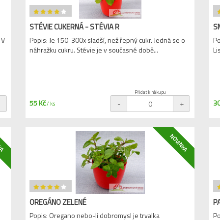
STÉVIE CUKERNÁ - STÉVIA R
SM
 V
Popis: Je 150-300x sladší, než řepný cukr. Jedná se o
Po
náhražku cukru. Stévie je v současné době...
Li
Přidat k nákupu
55 Kč
30
+
-
+
/ ks
KA
NOVINKA
OREGÁNO ZELENÉ
P
Popis: Oregano nebo-li dobromysl je trvalka
Po