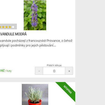
EVANDULE MODRÁ
vandule pocházejí z francouzské Provance, z čehož
plývají i podmínky pro jejich pěstování....
Přidat k nákupu
 Kč
-
+
/ kusy
NOVINKA