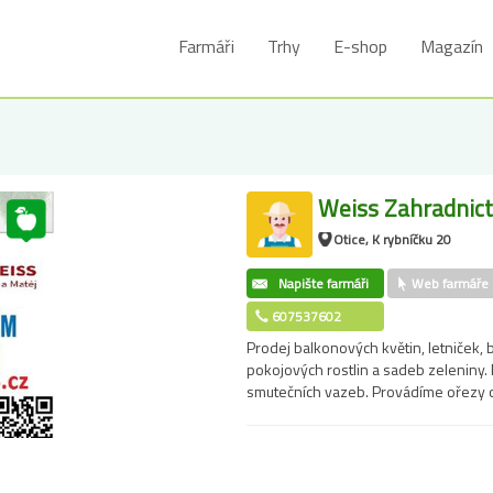
Farmáři
Trhy
E-shop
Magazín
Weiss Zahradnict
Otice, K rybníčku 20
Napište farmáři
Web farmáře
607537602
Prodej balkonových květin, letniček, by
pokojových rostlin a sadeb zeleniny.
smutečních vazeb. Provádíme ořezy 